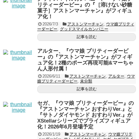
リティーダービー』の『［溶けない砂糖
菓子］アストンマーチャン』がフィギュ
ア化！
2026/7/3
アストンマーチャン
,
ウマ娘プリティ
ーダービー
,
グッドスマイルカンパニー
記事を読む
アルター、『ウマ娘 プリティーダービ
ー』の『アストンマーチャン』がフィギ
ュア化！2種のポーズ再現可能&マーちゃ
ん人形付属！
2026/6/11
アストンマーチャン
,
アルター
,
ウマ
娘プリティーダービー
,
未分類
記事を読む
セガ、『ウマ娘 プリティーダービー』の
『アストンマーチャン おすわりVer.』と
『サトノダイヤモンド おすわりVer.』が
XStellarシリーズでプライズフィギュア
化！2026年6月登場予定
2026/1/19
アストンマーチャン
,
ウマ娘プリテ