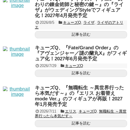
わりの錬金術師と秘密の鍵～』の『ライ
ザ』がウェディングStyleでフィギュア
化！2027年4月発売予定
2026/8/5
キューズQ
,
ライザ
,
ライザのアトリ
エ
記事を読む
キューズQ、『Fate/Grand Order』の
『アヴェンジャー／謎の蘭丸X』がフィギ
ュア化！2027年6月発売予定
2026/7/29
キューズQ
記事を読む
キューズQ、『無職転生 ～異世界行った
ら本気だす～』の『エリス お着替え
mode Ver.』のフィギュアが再販！2027
年1月発売予定
2026/7/11
エリス
,
キューズQ
,
無職転生 ～異世
界行ったら本気だす～
記事を読む