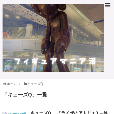
ホーム
キューズQ
「
キューズQ
」
一覧
キューズQ、 『ライザのアトリエ3 ～終