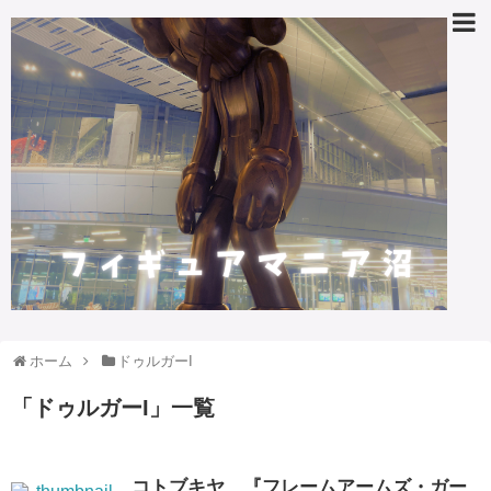
ホーム
ドゥルガーI
「
ドゥルガーI
」
一覧
コトブキヤ、『フレームアームズ・ガー