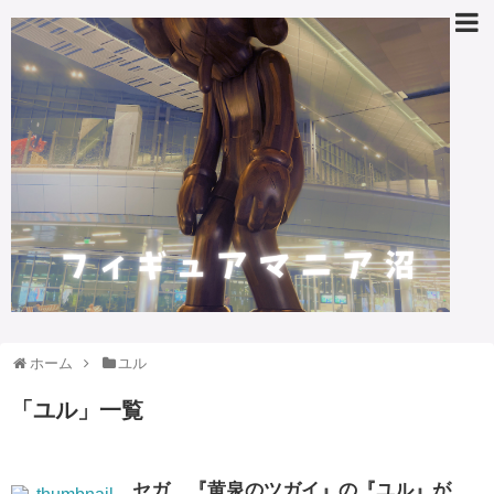
ホーム
ユル
「
ユル
」
一覧
セガ、『黄泉のツガイ』の『ユル』が