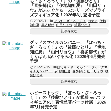
ち・ざ・ろっく！』の『後藤ひとり』
『喜多郁代』『伊地知虹夏』『山田リョ
ウ』がふぃぐきゅーぶシリーズでプライ
ズフィギュア化！2026年6月登場予定
2026/6/1
ぼっち・ざ・ろっく！
,
コナミ
,
伊地
知虹夏
,
喜多郁代
,
山田リョウ
,
後藤ひとり
記事を読む
グッドスマイルカンパニー、『ぼっち・
ざ・ろっく！』の『後藤ひとり』『伊地
知虹夏』『山田リョウ』『喜多郁代』が
くりぱん ぬいぐるみ化！2026年6月発売
予定
2025/12/15
ぼっち・ざ・ろっく！
,
グッドスマ
イルカンパニー
,
伊地知虹夏
,
喜多郁代
,
山田リョウ
,
後
藤ひとり
記事を読む
ホビーストック、『ぼっち・ざ・ろっ
く！』の『後藤ひとり』が私服 ver.でフ
ィギュア化！表情差替パーツ付属！2026
年7月発売予定