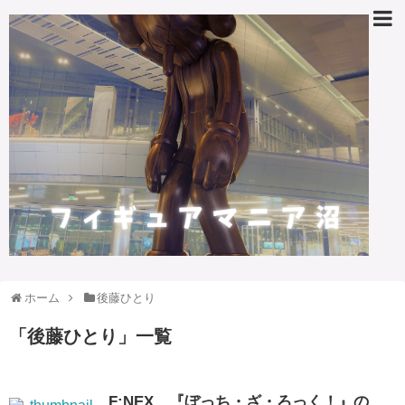
ホーム
後藤ひとり
「
後藤ひとり
」
一覧
F:NEX、『ぼっち・ざ・ろっく！』の