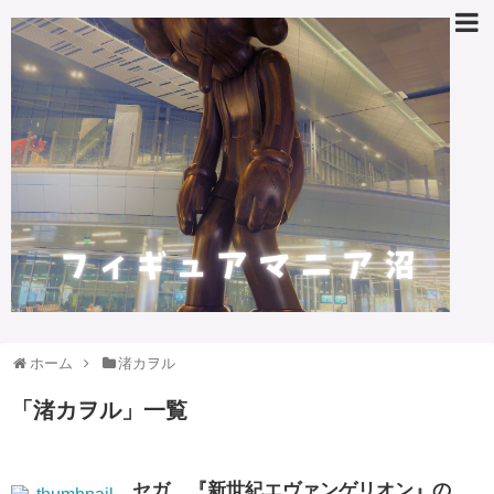
ホーム
渚カヲル
「
渚カヲル
」
一覧
セガ、『新世紀エヴァンゲリオン』の