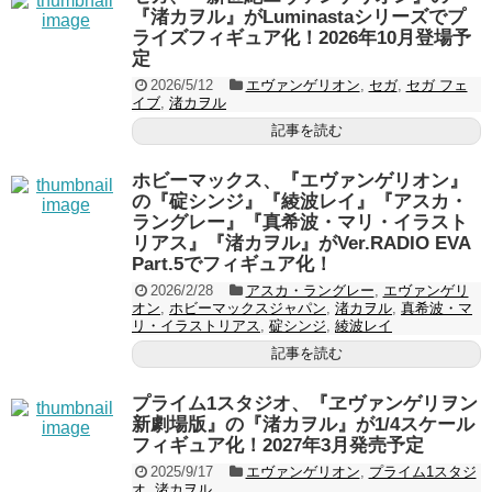
『渚カヲル』がLuminastaシリーズでプ
ライズフィギュア化！2026年10月登場予
定
2026/5/12
エヴァンゲリオン
,
セガ
,
セガ フェ
イブ
,
渚カヲル
記事を読む
ホビーマックス、『エヴァンゲリオン』
の『碇シンジ』『綾波レイ』『アスカ・
ラングレー』『真希波・マリ・イラスト
リアス』『渚カヲル』がVer.RADIO EVA
Part.5でフィギュア化！
2026/2/28
アスカ・ラングレー
,
エヴァンゲリ
オン
,
ホビーマックスジャパン
,
渚カヲル
,
真希波・マ
リ・イラストリアス
,
碇シンジ
,
綾波レイ
記事を読む
プライム1スタジオ、『ヱヴァンゲリヲン
新劇場版』の『渚カヲル』が1/4スケール
フィギュア化！2027年3月発売予定
2025/9/17
エヴァンゲリオン
,
プライム1スタジ
オ
,
渚カヲル