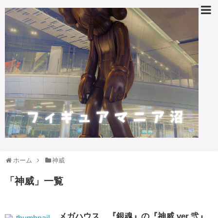
ホーム
神威
「
神威
」
一覧
メガハウス、『銀魂』の『神威 ver.弐』