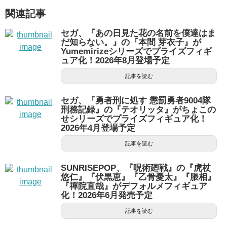
関連記事
セガ、『あの日見た花の名前を僕達はま
だ知らない。』の『本間 芽衣子』が
Yumemirizeシリーズでプライズフィギ
ュア化！2026年8月登場予定
記事を読む
セガ、『勇者刑に処す 懲罰勇者9004隊
刑務記録』の『テオリッタ』がちょこの
せシリーズでプライズフィギュア化！
2026年4月登場予定
記事を読む
SUNRISEPOP、『呪術廻戦』の『虎杖
悠仁』『伏黒恵』『乙骨憂太』『脹相』
『禪院直哉』がデフォルメフィギュア
化！2026年6月発売予定
記事を読む