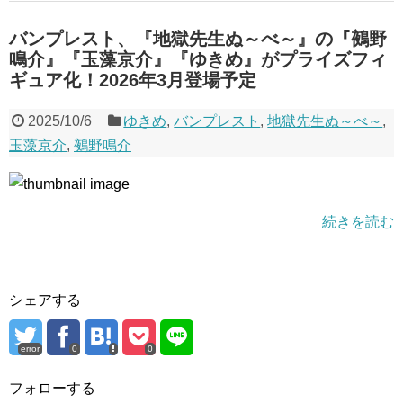
バンプレスト、『地獄先生ぬ～べ～』の『鵺野
鳴介』『玉藻京介』『ゆきめ』がプライズフィ
ギュア化！2026年3月登場予定
2025/10/6
ゆきめ
,
バンプレスト
,
地獄先生ぬ～べ～
,
玉藻京介
,
鵺野鳴介
続きを読む
シェアする
error
0
0
フォローする