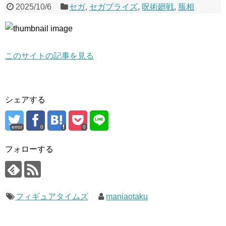
2025/10/6
セガ
,
セガプライズ
,
呪術廻戦
,
脹相
このサイトの記事を見る
シェアする
error
0
0
フォローする
フィギュアタイムズ
maniaotaku