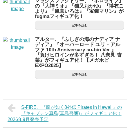
マックスファクトリー、『ホロライブ』
の『大神ミオ』『猫又おかゆ』『博衣こ
より』『風真いろは』『宝鐘マリン』が
fugmaフィギュア化！
記事を読む
アルター、『ふしぎの海のナディア ナ
ディア』『オーバーロード ユリ・アル
ファ 10th Anniversary so-bin Ver.』
『負けヒロインが多すぎる！ 八奈見 杏
菜』がフィギュア化！【メガホビ
EXPO2025】
記事を読む
S-FIRE、『龍が如く8外伝 Pirates in Hawaii』の
『キャプテン真島(真島吾朗)』がフィギュア化！
2026年9月発売予定