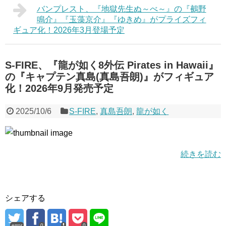
バンプレスト、『地獄先生ぬ～べ～』の『鵺野
鳴介』『玉藻京介』『ゆきめ』がプライズフィ
ギュア化！2026年3月登場予定
S-FIRE、『龍が如く8外伝 Pirates in Hawaii』
の『キャプテン真島(真島吾朗)』がフィギュア
化！2026年9月発売予定
2025/10/6
S-FIRE
,
真島吾朗
,
龍が如く
続きを読む
シェアする
error
0
0