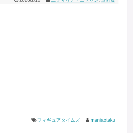
2026/2/10
ユフィリア・エセリン
,
道奇虎
フィギュアタイムズ
maniaotaku