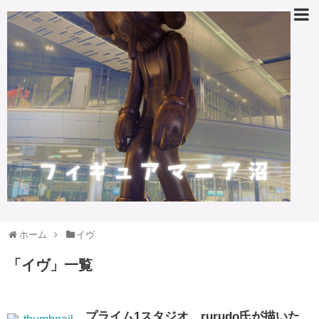
ホーム
イヴ
「
イヴ
」
一覧
プライム1スタジオ、rurudo氏が描いた