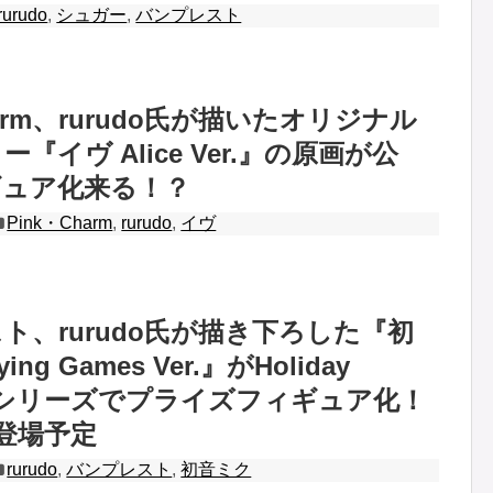
rurudo
,
シュガー
,
バンプレスト
harm、rurudo氏が描いたオリジナル
『イヴ Alice Ver.』の原画が公
ギュア化来る！？
Pink・Charm
,
rurudo
,
イヴ
ト、rurudo氏が描き下ろした『初
ing Games Ver.』がHoliday
iesシリーズでプライズフィギュア化！
月登場予定
rurudo
,
バンプレスト
,
初音ミク