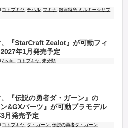
コトブキヤ
,
チハル
,
マキナ
,
銀河特急 ミルキー☆サブ
StarCraft Zealot』が可動フィ
2027年1月発売予定
Zealot
,
コトブキヤ
,
未分類
ヤ、『伝説の勇者ダ・ガーン』の
ン&GXパーツ』が可動プラモデル
年3月発売予定
コトブキヤ
,
ダ・ガーン
,
伝説の勇者ダ・ガーン