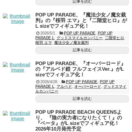
記事を読む
POP UP PARADE、『魔法少女ノ魔女裁
判』の『桜羽 エマ』と『二階堂ヒロ』が
L sizeでフィギュア化！
2026/5/1
POP UP PARADE
,
POP UP
PARADE L
,
グッドスマイルカンパニー
,
二階堂ヒロ
,
桜羽 エマ
,
魔法少女ノ魔女裁判
記事を読む
POP UP PARADE、『オーバーロード』
の『アルベド鎧 フルフェイスVer.』がL
sizeでフィギュア化！
2026/4/28
POP UP PARADE
,
POP UP
PARADE L
,
アルベド
,
オーバーロード
,
グッドスマイ
ルカンパニー
記事を読む
POP UP PARADE BEACH QUEENSよ
り、 『陰の実力者になりたくて！』の
『ベータ』がL sizeでフィギュア化！
2026年10月発売予定