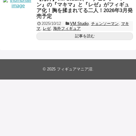
ン』の『マキマ』と『レゼ』がフィギュ
ア化！胸を揉まれてる二人！2026年3月発
売予定
2025/10/12
VM Studio
,
チェンソーマン
,
マキ
マ
,
レゼ
,
海外フィギュア
記事を読む
© 2025
フィギュアマニア沼
.