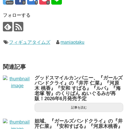
error
0
0
フォローする
フィギュアタイムズ
maniaotaku
関連記事
グッドスマイルカンパニー、『ガールズ
バンドクライ』の『井芹 仁菜』『河原
木 桃香』『安和 すばる』『ルパ』『海
老塚 智』のくりぱん ぬいぐるみが再
販！2026年6月発売予定
記事を読む
妲域、『ガールズバンドクライ』の『井
芹仁菜』『安和すばる』『河原木桃香』