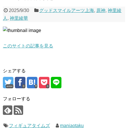
2025/9/30
グッドスマイルアーツ上海
,
原神
,
神里綾
人
,
神里綾華
このサイトの記事を見る
シェアする
error
0
0
フォローする
フィギュアタイムズ
maniaotaku